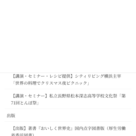
チ・キャンペーン」基調講演 ＠ファベックス関西2020
【講演・セミナー】欧州連合（EU）さま「パーフェクトマッ
チ・キャンペーン」プレス向け説明会 @ヨーロッパハウス
（駐日欧州連合代表部）
【講演・セミナー】欧州連合（EU）さま「パーフェクトマッ
チ・キャンペーン」第1回Webセミナー ＠日本食糧新聞社
【講演・セミナー】私立国本学園女子高等学校 特別授業
【講演・セミナー・レシピ提供】シティリビング横浜主宰
「世界の料理でクリスマス夜ピクニック」
【講演・セミナー】私立長野県松本深志高等学校文化祭「第
71回とんぼ祭」
出版
【出版】著書『おいしく世界史』国内点字図書版（厚生労働
省委託図書）