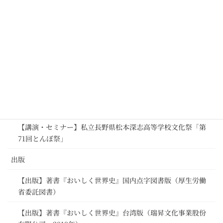
チ・キャンペーン」プレス向け説明会 @ヨーロッパハウス
（駐日欧州連合代表部）
【講演・セミナー】欧州連合（EU）さま「パーフェクトマッ
チ・キャンペーン」第1回Webセミナー ＠日本食糧新聞社
【講演・セミナー】私立国本学園女子高等学校 特別授業
【講演・セミナー・レシピ提供】シティリビング横浜主宰
「世界の料理でクリスマス夜ピクニック」
【講演・セミナー】私立長野県松本深志高等学校文化祭「第
71回とんぼ祭」
出版
【出版】著書『おいしく世界史』国内点字図書版（厚生労働
省委託図書）
【出版】著書『おいしく世界史』台湾版（瑞昇文化事業股份