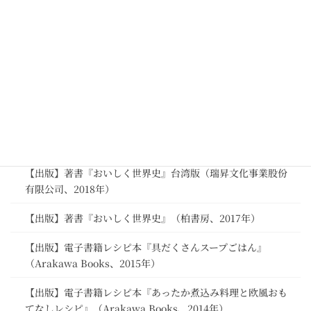
【講演・セミナー・レシピ提供】シティリビング横浜主宰
「世界の料理でクリスマス夜ピクニック」
【講演・セミナー】私立長野県松本深志高等学校文化祭「第
71回とんぼ祭」
出版
【出版】著書『おいしく世界史』国内点字図書版（厚生労働
省委託図書）
【出版】著書『おいしく世界史』台湾版（瑞昇文化事業股份
有限公司、2018年）
【出版】著書『おいしく世界史』（柏書房、2017年）
【出版】電子書籍レシピ本『具だくさんスープごはん』
（Arakawa Books、2015年）
【出版】電子書籍レシピ本『あったか煮込み料理と欧風おも
てなしレシピ』（Arakawa Books、2014年）