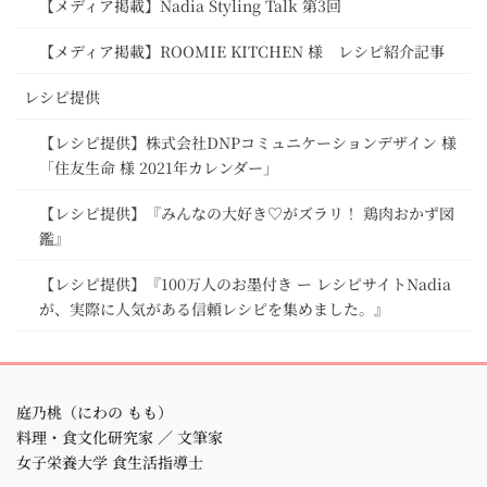
【メディア掲載】Nadia Styling Talk 第3回
【メディア掲載】ROOMIE KITCHEN 様 レシピ紹介記事
レシピ提供
【レシピ提供】株式会社DNPコミュニケーションデザイン 様
「住友生命 様 2021年カレンダー」
【レシピ提供】『みんなの大好き♡がズラリ！ 鶏肉おかず図
鑑』
【レシピ提供】『100万人のお墨付き ー レシピサイトNadia
が、実際に人気がある信頼レシピを集めました。』
庭乃桃（にわの もも）
料理・食文化研究家 ／ 文筆家
女子栄養大学 食生活指導士