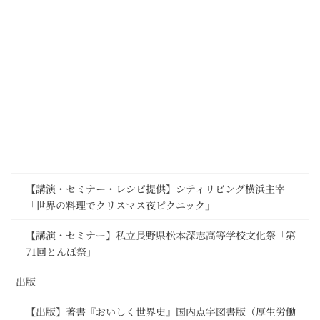
【講演・セミナー】欧州連合（EU）さま「パーフェクトマッ
チ・キャンペーン」基調講演 ＠ファベックス関西2020
【講演・セミナー】欧州連合（EU）さま「パーフェクトマッ
チ・キャンペーン」プレス向け説明会 @ヨーロッパハウス
（駐日欧州連合代表部）
【講演・セミナー】欧州連合（EU）さま「パーフェクトマッ
チ・キャンペーン」第1回Webセミナー ＠日本食糧新聞社
【講演・セミナー】私立国本学園女子高等学校 特別授業
【講演・セミナー・レシピ提供】シティリビング横浜主宰
「世界の料理でクリスマス夜ピクニック」
【講演・セミナー】私立長野県松本深志高等学校文化祭「第
71回とんぼ祭」
出版
【出版】著書『おいしく世界史』国内点字図書版（厚生労働